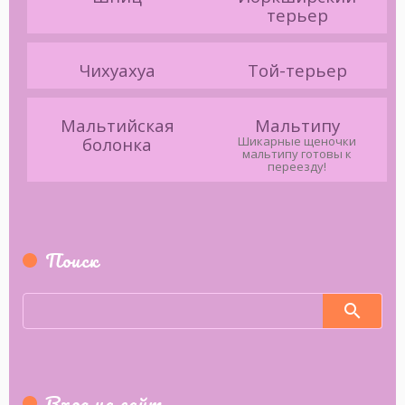
терьер
Чихуахуа
Той-терьер
Мальтийская
Мальтипу
болонка
Шикарные щеночки
мальтипу готовы к
переезду!
Поиск
Вход на сайт