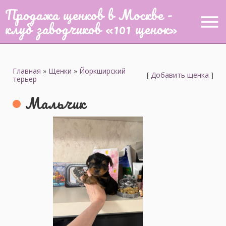
Продажа щенков в Москве -
menu
клуб заводчиков «101 щенок»
Главная
»
Щенки
»
Йоркширский
[
Добавить щенка
]
терьер
Мальчик