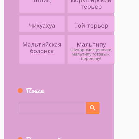
терьер
Чихуахуа
Той-терьер
Мальтийская
Мальтипу
болонка
Шикарные щеночки
мальтипу готовы к
переезду!
Поиск