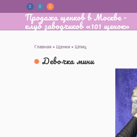
Продажа щенков в Москве -
клуб заводчиков «101 щенок»
Главная
»
Щенки
»
Шпиц
Девочка мини