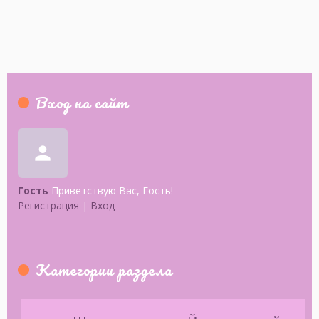
Вход на сайт
person
Гость
Приветствую Вас
,
Гость
!
Регистрация
|
Вход
Категории раздела