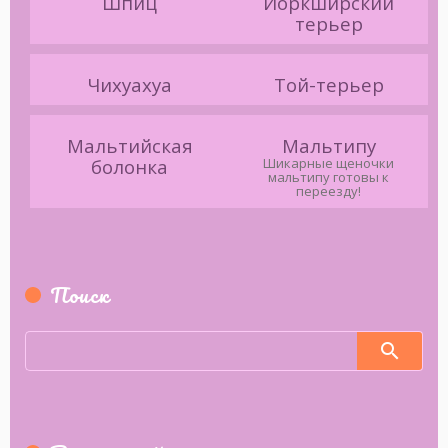
Шпиц
Йоркширский
терьер
Чихуахуа
Той-терьер
Мальтийская
Мальтипу
болонка
Шикарные щеночки
мальтипу готовы к
переезду!
Поиск