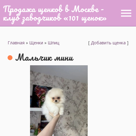
Продажа щенков в Москве -
menu
клуб заводчиков «101 щенок»
Главная
»
Щенки
»
Шпиц
[
Добавить щенка
]
Мальчик мини