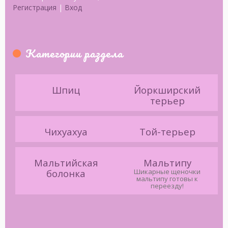
Регистрация
|
Вход
Категории раздела
Шпиц
Йоркширский
терьер
Чихуахуа
Той-терьер
Мальтийская
Мальтипу
болонка
Шикарные щеночки
мальтипу готовы к
переезду!