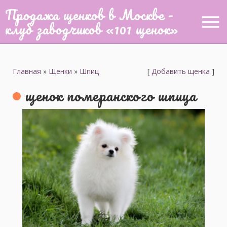
Продажа щенков в Москве -
menu
клуб заводчиков «101 щенок»
Главная
»
Щенки
»
Шпиц
[
Добавить щенка
]
щенок померанского шпица