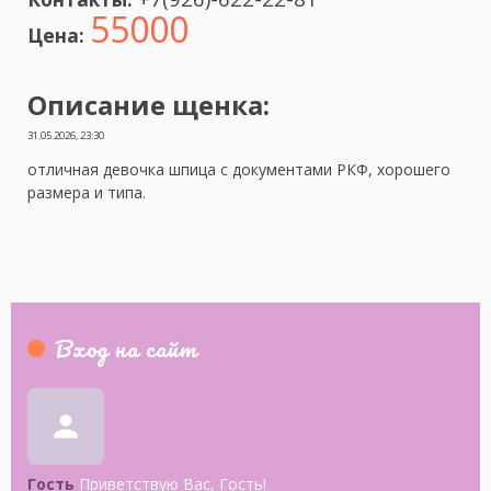
55000
Цена:
Описание щенка:
31.05.2026, 23:30
отличная девочка шпица с документами РКФ, хорошего
размера и типа.
Вход на сайт
person
Гость
Приветствую Вас
,
Гость
!