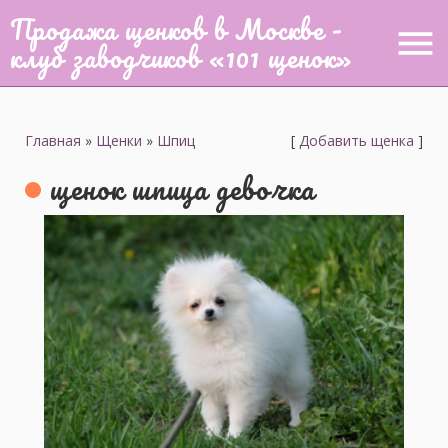
Продажа щенков в Москве -
menu
клуб заводчиков «101 щенок»
Главная
»
Щенки
»
Шпиц
[
Добавить щенка
]
щенок шпица девочка